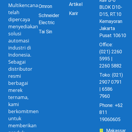
Kav B-6
Artikel
Multikencana
Omron
BLOK D10-
telah
Karir
D15, RT.10
Schneider
dipercaya
Kemayoran
Electric
menyediakan
Jakarta
Tai Sin
solusi
Pusat 10610
automasi
Office:
industri di
(021) 2260
Indonesia.
5995 |
Sebagai
2260 5882
distributor
Toko: (021)
resmi
2907 0791
berbagai
| 6586
merek
7960
ternama,
kami
Phone: +62
berkomitmen
811
untuk
19060605
memberikan
Makassar