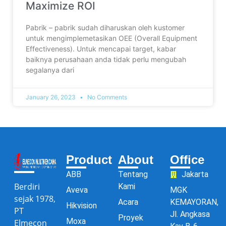
Maximize ROI
Pabrik – pabrik sudah diharuskan oleh kustomer
untuk mengimplemetasikan OEE (Overall Equipment
Effectiveness). Untuk mencapai target, kabar
baiknya perusahaan anda tidak perlu mengubah
segalanya dari
January 26, 2023
No Comments
Product
About
Office
ABB
Tentang
Jakarta
Berdiri
Kami
Aveva
MGK
sejak 1978,
Acara
KEMAYORAN,
Hikvision
PT
Jl. Angkasa
Proyek
Moxa
Elmecon