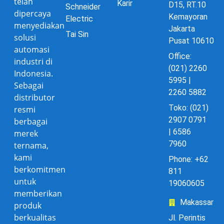
telah
Karir
D15, RT.10
Schneider
dipercaya
Kemayoran
Electric
menyediakan
Jakarta
Tai Sin
solusi
Pusat 10610
automasi
Office:
industri di
(021) 2260
Indonesia.
5995 |
Sebagai
2260 5882
distributor
Toko: (021)
resmi
2907 0791
berbagai
| 6586
merek
7960
ternama,
kami
Phone: +62
berkomitmen
811
untuk
19060605
memberikan
Makassar
produk
berkualitas
Jl. Perintis