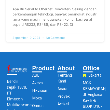
Apa Itu Serial to Ethernet Converter? Seiring dengan
perkembangan teknologi, banyak perangkat industri
lama yang masih menggunakan komunikasi serial
seperti RS232, RS485, dan RS422. Di
September 19, 2024
No Comments
Product
About
Office
ABB
Tentang
Jakarta
Berdiri
Kami
Aveva
MGK
sejak 1978,
Acara
KEMAYORAN,
Hikvision
PT
Jl. Angkasa
Proyek
Moxa
Elmecon
Kav B-6
Artikel
Multikencana
Omron
BLOK D10-