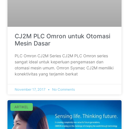
CJ2M PLC Omron untuk Otomasi
Mesin Dasar
PLC Omron CJ2M Series CJ2M PLC Omron series
sangat ideal untuk keperluan pengemasan dan
otomasi mesin umum. Omron Sysmac CJ2M memiliki
konektivitas yang terjamin berkat
November 17, 2017
No Comments
ARTIKEL