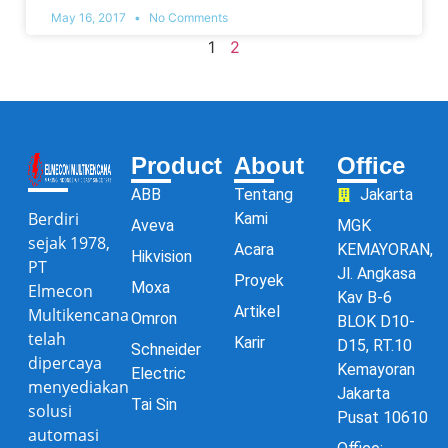
May 16, 2017
No Comments
1
2
Product
About
Office
ABB
Tentang
Jakarta
Berdiri
Kami
Aveva
MGK
sejak 1978,
Acara
KEMAYORAN,
Hikvision
PT
Jl. Angkasa
Proyek
Moxa
Elmecon
Kav B-6
Artikel
Multikencana
Omron
BLOK D10-
telah
Karir
D15, RT.10
Schneider
dipercaya
Kemayoran
Electric
menyediakan
Jakarta
Tai Sin
solusi
Pusat 10610
automasi