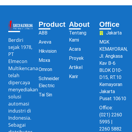
Product
About
Office
ABB
Tentang
Jakarta
Berdiri
Kami
Aveva
MGK
sejak 1978,
Acara
KEMAYORAN,
Hikvision
PT
Jl. Angkasa
Proyek
Moxa
Elmecon
Kav B-6
Artikel
Multikencana
Omron
BLOK D10-
telah
Karir
D15, RT.10
Schneider
dipercaya
Kemayoran
Electric
menyediakan
Jakarta
Tai Sin
solusi
Pusat 10610
automasi
Office:
industri di
(021) 2260
Indonesia.
5995 |
Sebagai
2260 5882
distributor