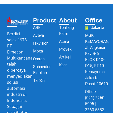
Product
About
Office
ABB
Tentang
Jakarta
Berdiri
Kami
Aveva
MGK
sejak 1978,
Acara
KEMAYORAN,
Hikvision
PT
Jl. Angkasa
Proyek
Moxa
Elmecon
Kav B-6
Artikel
Multikencana
Omron
BLOK D10-
telah
Karir
D15, RT.10
Schneider
dipercaya
Kemayoran
Electric
menyediakan
Jakarta
Tai Sin
solusi
Pusat 10610
automasi
Office:
industri di
(021) 2260
Indonesia.
5995 |
Sebagai
2260 5882
distributor