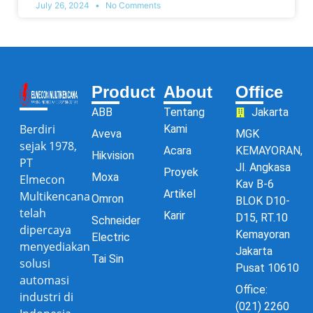
July 26, 2024
No Comments
Product
About
Office
ABB
Tentang
Jakarta
Berdiri
Kami
Aveva
MGK
sejak 1978,
Acara
KEMAYORAN,
Hikvision
PT
Jl. Angkasa
Proyek
Moxa
Elmecon
Kav B-6
Artikel
Multikencana
Omron
BLOK D10-
telah
Karir
D15, RT.10
Schneider
dipercaya
Kemayoran
Electric
menyediakan
Jakarta
Tai Sin
solusi
Pusat 10610
automasi
Office:
industri di
(021) 2260