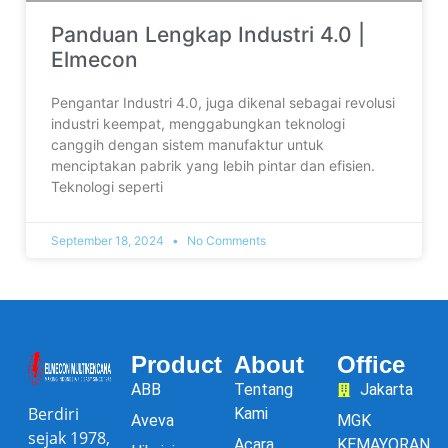
Panduan Lengkap Industri 4.0 |
Elmecon
Pengantar Industri 4.0, juga dikenal sebagai revolusi
industri keempat, menggabungkan teknologi
canggih dengan sistem manufaktur untuk
menciptakan pabrik yang lebih pintar dan efisien.
Teknologi seperti
September 18, 2024
No Comments
Product
About
Office
ABB
Tentang
Jakarta
Berdiri
Kami
Aveva
MGK
sejak 1978,
Acara
KEMAYORAN,