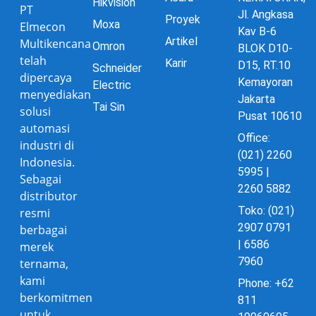
Hikvision
PT
Jl. Angkasa
Proyek
Moxa
Elmecon
Kav B-6
Artikel
Multikencana
Omron
BLOK D10-
telah
Karir
D15, RT.10
Schneider
dipercaya
Kemayoran
Electric
menyediakan
Jakarta
Tai Sin
solusi
Pusat 10610
automasi
Office:
industri di
(021) 2260
Indonesia.
5995 |
Sebagai
2260 5882
distributor
Toko: (021)
resmi
2907 0791
berbagai
| 6586
merek
7960
ternama,
kami
Phone: +62
berkomitmen
811
untuk