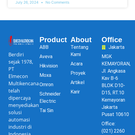
July 26, 2024
No Comments
Product
About
Office
ABB
Tentang
Jakarta
Berdiri
Kami
Aveva
MGK
sejak 1978,
Acara
KEMAYORAN,
Hikvision
PT
Jl. Angkasa
Proyek
Moxa
Elmecon
Kav B-6
Artikel
Multikencana
Omron
BLOK D10-
telah
Karir
D15, RT.10
Schneider
dipercaya
Kemayoran
Electric
menyediakan
Jakarta
Tai Sin
solusi
Pusat 10610
automasi
Office:
industri di
(021) 2260
Indonesia.