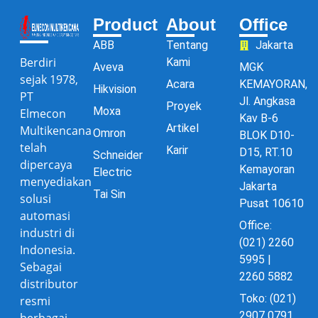
Product
About
Office
ABB
Tentang
Jakarta
Berdiri
Kami
Aveva
MGK
sejak 1978,
Acara
KEMAYORAN,
Hikvision
PT
Jl. Angkasa
Proyek
Moxa
Elmecon
Kav B-6
Artikel
Multikencana
Omron
BLOK D10-
telah
Karir
D15, RT.10
Schneider
dipercaya
Kemayoran
Electric
menyediakan
Jakarta
Tai Sin
solusi
Pusat 10610
automasi
Office:
industri di
(021) 2260
Indonesia.
5995 |
Sebagai
2260 5882
distributor
Toko: (021)
resmi
2907 0791