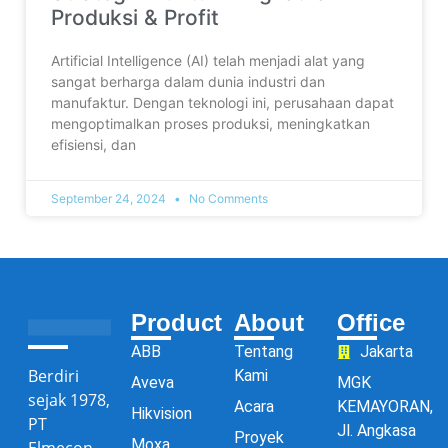
Produksi & Profit
Artificial Intelligence (AI) telah menjadi alat yang
sangat berharga dalam dunia industri dan
manufaktur. Dengan teknologi ini, perusahaan dapat
mengoptimalkan proses produksi, meningkatkan
efisiensi, dan
September 24, 2024
No Comments
Product
About
Office
ABB
Tentang
Jakarta
Berdiri
Kami
Aveva
MGK
sejak 1978,
Acara
KEMAYORAN,
Hikvision
PT
Jl. Angkasa
Proyek
Moxa
Elmecon