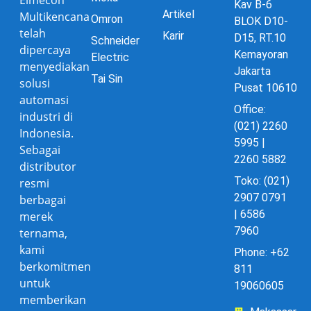
Kav B-6
Artikel
Multikencana
Omron
BLOK D10-
telah
Karir
D15, RT.10
Schneider
dipercaya
Kemayoran
Electric
menyediakan
Jakarta
Tai Sin
solusi
Pusat 10610
automasi
Office:
industri di
(021) 2260
Indonesia.
5995 |
Sebagai
2260 5882
distributor
Toko: (021)
resmi
2907 0791
berbagai
| 6586
merek
7960
ternama,
kami
Phone: +62
berkomitmen
811
untuk
19060605
memberikan