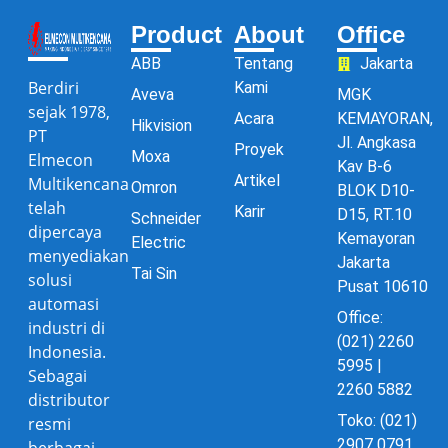
Product
About
Office
ABB
Tentang
Jakarta
Berdiri
Kami
Aveva
MGK
sejak 1978,
Acara
KEMAYORAN,
Hikvision
PT
Jl. Angkasa
Proyek
Moxa
Elmecon
Kav B-6
Artikel
Multikencana
Omron
BLOK D10-
telah
Karir
D15, RT.10
Schneider
dipercaya
Kemayoran
Electric
menyediakan
Jakarta
Tai Sin
solusi
Pusat 10610
automasi
Office:
industri di
(021) 2260
Indonesia.
5995 |
Sebagai
2260 5882
distributor
Toko: (021)
resmi
2907 0791