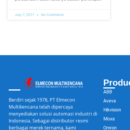
July 7, 2017
No Comments
Produ
ABB
Berdiri sejak 1978, PT Elmecon
Aveva
Multikencana telah dipercaya
Hikvision
menyediakan solusi automasi industri di
Moxa
Indonesia. Sebagai distributor resmi
berbagai merek ternama, kami
Omron