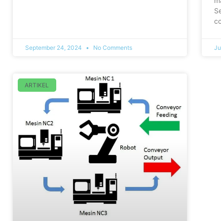
m
Se
c
September 24, 2024
No Comments
Ju
ARTIKEL