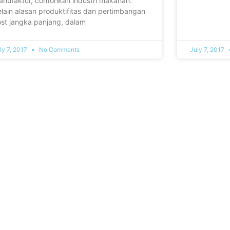
anufaktur, contohkan industri makanan.
lain alasan produktifitas dan pertimbangan
ost jangka panjang, dalam
ly 7, 2017
No Comments
July 7, 2017