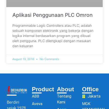
Aplikasi Penggunaan PLC Omron
Programmable Logic Controllers atau PLC, adalah
sebuah komponen elektronik yang bekerja dengan
logika internal berdasarkan program yang dibuat
oleh pengguna. PLC dilengkapi dengan masukan
dan keluaran
August 19, 2016
No Comments
Product
About
Office
ABB
Tentang
Jakarta
Berdiri
Kami
Aveva
MGK
sejak 1978,