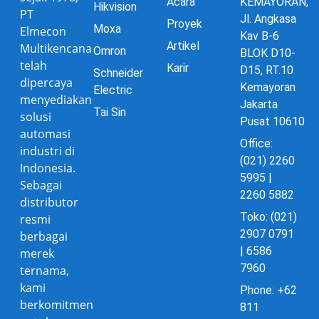
Acara
KEMAYORAN,
Hikvision
PT
Jl. Angkasa
Proyek
Moxa
Elmecon
Kav B-6
Artikel
Multikencana
Omron
BLOK D10-
telah
Karir
D15, RT.10
Schneider
dipercaya
Kemayoran
Electric
menyediakan
Jakarta
Tai Sin
solusi
Pusat 10610
automasi
Office:
industri di
(021) 2260
Indonesia.
5995 |
Sebagai
2260 5882
distributor
Toko: (021)
resmi
2907 0791
berbagai
| 6586
merek
7960
ternama,
kami
Phone: +62
berkomitmen
811