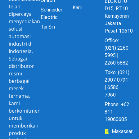
Omron
BLOK D10-
telah
Karir
D15, RT.10
Schneider
dipercaya
Kemayoran
Electric
menyediakan
Jakarta
Tai Sin
solusi
Pusat 10610
automasi
Office:
industri di
(021) 2260
Indonesia.
5995 |
Sebagai
2260 5882
distributor
Toko: (021)
resmi
2907 0791
berbagai
| 6586
merek
7960
ternama,
kami
Phone: +62
berkomitmen
811
untuk
19060605
memberikan
Makassar
produk