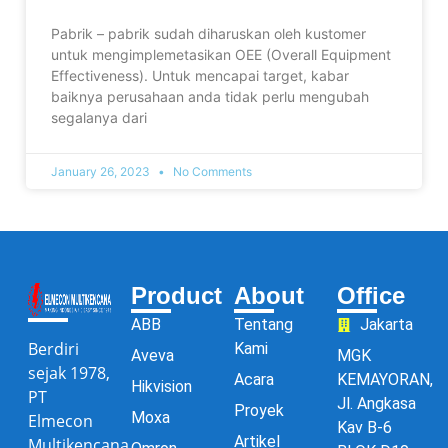
Pabrik – pabrik sudah diharuskan oleh kustomer
untuk mengimplemetasikan OEE (Overall Equipment
Effectiveness). Untuk mencapai target, kabar
baiknya perusahaan anda tidak perlu mengubah
segalanya dari
January 26, 2023
No Comments
Product
About
Office
ABB
Tentang
Jakarta
Berdiri
Kami
Aveva
MGK
sejak 1978,
Acara
KEMAYORAN,
Hikvision
PT
Jl. Angkasa
Proyek
Moxa
Elmecon
Kav B-6
Artikel
Multikencana