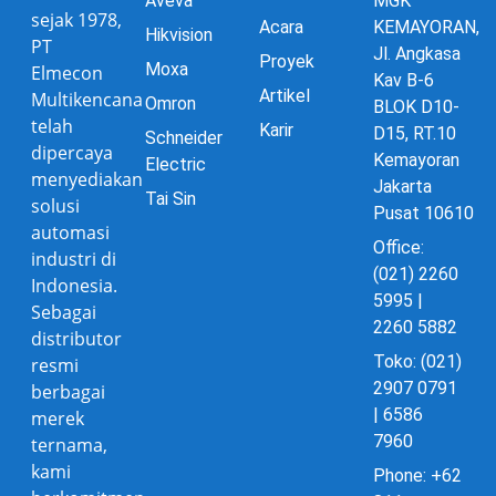
Aveva
MGK
sejak 1978,
Acara
KEMAYORAN,
Hikvision
PT
Jl. Angkasa
Proyek
Moxa
Elmecon
Kav B-6
Artikel
Multikencana
Omron
BLOK D10-
telah
Karir
D15, RT.10
Schneider
dipercaya
Kemayoran
Electric
menyediakan
Jakarta
Tai Sin
solusi
Pusat 10610
automasi
Office:
industri di
(021) 2260
Indonesia.
5995 |
Sebagai
2260 5882
distributor
Toko: (021)
resmi
2907 0791
berbagai
| 6586
merek
7960
ternama,
kami
Phone: +62