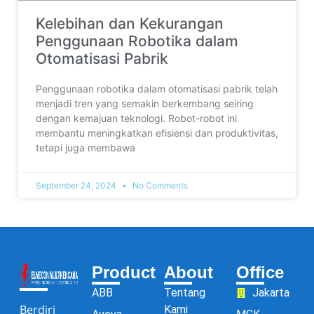
Kelebihan dan Kekurangan
Penggunaan Robotika dalam
Otomatisasi Pabrik
Penggunaan robotika dalam otomatisasi pabrik telah
menjadi tren yang semakin berkembang seiring
dengan kemajuan teknologi. Robot-robot ini
membantu meningkatkan efisiensi dan produktivitas,
tetapi juga membawa
September 24, 2024
No Comments
Product
About
Office
ABB
Tentang
Jakarta
Berdiri
Kami