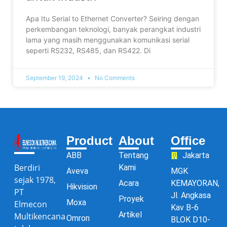
Apa Itu Serial to Ethernet Converter? Seiring dengan
perkembangan teknologi, banyak perangkat industri
lama yang masih menggunakan komunikasi serial
seperti RS232, RS485, dan RS422. Di
September 19, 2024
No Comments
Product
About
Office
ABB
Tentang
Jakarta
Berdiri
Kami
Aveva
MGK
sejak 1978,
Acara
KEMAYORAN,
Hikvision
PT
Jl. Angkasa
Proyek
Moxa
Elmecon
Kav B-6
Artikel
Multikencana
Omron
BLOK D10-