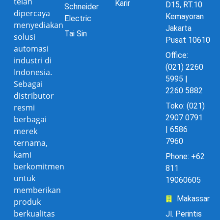
telah
Karir
D15, RT.10
Schneider
dipercaya
Kemayoran
Electric
menyediakan
Jakarta
Tai Sin
solusi
Pusat 10610
automasi
Office:
industri di
(021) 2260
Indonesia.
5995 |
Sebagai
2260 5882
distributor
Toko: (021)
resmi
2907 0791
berbagai
| 6586
merek
7960
ternama,
kami
Phone: +62
berkomitmen
811
untuk
19060605
memberikan
Makassar
produk
berkualitas
Jl. Perintis