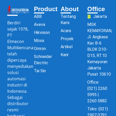
Product
About
Office
ABB
Tentang
Jakarta
Berdiri
Kami
Aveva
MGK
sejak 1978,
Acara
KEMAYORAN,
Hikvision
PT
Jl. Angkasa
Proyek
Moxa
Elmecon
Kav B-6
Artikel
Multikencana
Omron
BLOK D10-
telah
Karir
D15, RT.10
Schneider
dipercaya
Kemayoran
Electric
menyediakan
Jakarta
Tai Sin
solusi
Pusat 10610
automasi
Office:
industri di
(021) 2260
Indonesia.
5995 |
Sebagai
2260 5882
distributor
Toko: (021)
resmi
2907 0791