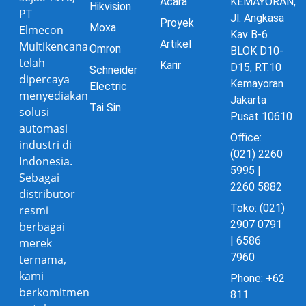
Acara
KEMAYORAN,
Hikvision
PT
Jl. Angkasa
Proyek
Moxa
Elmecon
Kav B-6
Artikel
Multikencana
Omron
BLOK D10-
telah
Karir
D15, RT.10
Schneider
dipercaya
Kemayoran
Electric
menyediakan
Jakarta
Tai Sin
solusi
Pusat 10610
automasi
Office:
industri di
(021) 2260
Indonesia.
5995 |
Sebagai
2260 5882
distributor
Toko: (021)
resmi
2907 0791
berbagai
| 6586
merek
7960
ternama,
kami
Phone: +62
berkomitmen
811