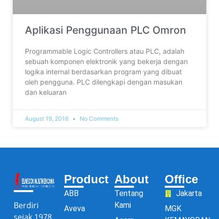
Aplikasi Penggunaan PLC Omron
Programmable Logic Controllers atau PLC, adalah
sebuah komponen elektronik yang bekerja dengan
logika internal berdasarkan program yang dibuat
oleh pengguna. PLC dilengkapi dengan masukan
dan keluaran
August 19, 2016
No Comments
Product
About
Office
ABB
Tentang
Jakarta
Berdiri
Kami
Aveva
MGK
sejak 1978,