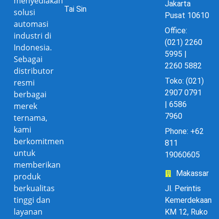
menyediakan
Jakarta
Tai Sin
solusi
Pusat 10610
automasi
Office:
industri di
(021) 2260
Indonesia.
5995 |
Sebagai
2260 5882
distributor
Toko: (021)
resmi
2907 0791
berbagai
| 6586
merek
7960
ternama,
kami
Phone: +62
berkomitmen
811
untuk
19060605
memberikan
Makassar
produk
berkualitas
Jl. Perintis
tinggi dan
Kemerdekaan
layanan
KM 12, Ruko