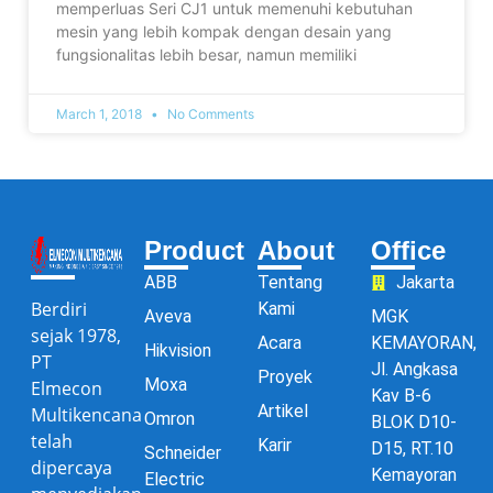
memperluas Seri CJ1 untuk memenuhi kebutuhan
mesin yang lebih kompak dengan desain yang
fungsionalitas lebih besar, namun memiliki
March 1, 2018
No Comments
Product
About
Office
ABB
Tentang
Jakarta
Berdiri
Kami
Aveva
MGK
sejak 1978,
Acara
KEMAYORAN,
Hikvision
PT
Jl. Angkasa
Proyek
Moxa
Elmecon
Kav B-6
Artikel
Multikencana
Omron
BLOK D10-
telah
Karir
D15, RT.10
Schneider
dipercaya
Kemayoran
Electric