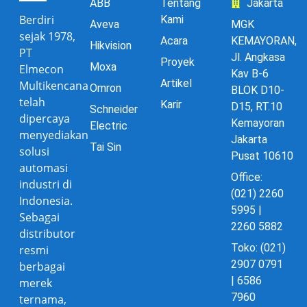
ABB
Tentang
Jakarta
Berdiri
Kami
Aveva
MGK
sejak 1978,
Acara
KEMAYORAN,
Hikvision
PT
Jl. Angkasa
Proyek
Moxa
Elmecon
Kav B-6
Artikel
Multikencana
Omron
BLOK D10-
telah
Karir
D15, RT.10
Schneider
dipercaya
Kemayoran
Electric
menyediakan
Jakarta
Tai Sin
solusi
Pusat 10610
automasi
Office:
industri di
(021) 2260
Indonesia.
5995 |
Sebagai
2260 5882
distributor
Toko: (021)
resmi
2907 0791
berbagai
| 6586
merek
7960
ternama,