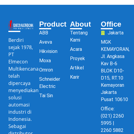
Product
About
Office
ABB
Tentang
Jakarta
Berdiri
Kami
Aveva
MGK
sejak 1978,
Acara
KEMAYORAN,
Hikvision
PT
Jl. Angkasa
Proyek
Moxa
Elmecon
Kav B-6
Artikel
Multikencana
Omron
BLOK D10-
telah
Karir
D15, RT.10
Schneider
dipercaya
Kemayoran
Electric
menyediakan
Jakarta
Tai Sin
solusi
Pusat 10610
automasi
Office:
industri di
(021) 2260
Indonesia.
5995 |
Sebagai
2260 5882
distributor