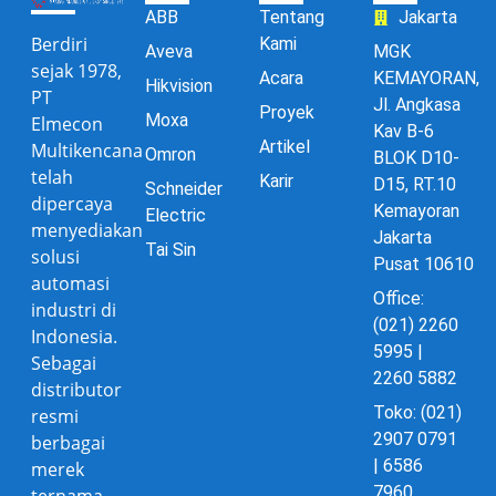
ABB
Tentang
Jakarta
Berdiri
Kami
Aveva
MGK
sejak 1978,
Acara
KEMAYORAN,
Hikvision
PT
Jl. Angkasa
Proyek
Moxa
Elmecon
Kav B-6
Artikel
Multikencana
Omron
BLOK D10-
telah
Karir
D15, RT.10
Schneider
dipercaya
Kemayoran
Electric
menyediakan
Jakarta
Tai Sin
solusi
Pusat 10610
automasi
Office:
industri di
(021) 2260
Indonesia.
5995 |
Sebagai
2260 5882
distributor
Toko: (021)
resmi
2907 0791
berbagai
| 6586
merek
7960
ternama,