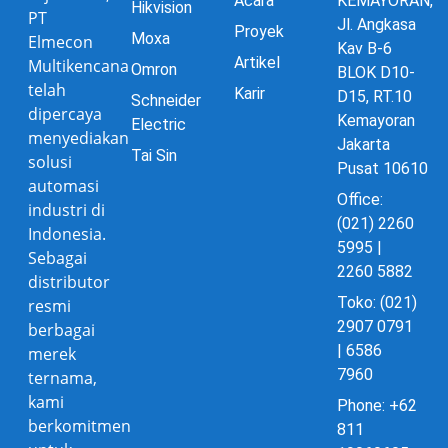
Acara
KEMAYORAN,
Hikvision
PT
Jl. Angkasa
Proyek
Moxa
Elmecon
Kav B-6
Artikel
Multikencana
Omron
BLOK D10-
telah
Karir
D15, RT.10
Schneider
dipercaya
Kemayoran
Electric
menyediakan
Jakarta
Tai Sin
solusi
Pusat 10610
automasi
Office:
industri di
(021) 2260
Indonesia.
5995 |
Sebagai
2260 5882
distributor
Toko: (021)
resmi
2907 0791
berbagai
| 6586
merek
7960
ternama,
kami
Phone: +62
berkomitmen
811