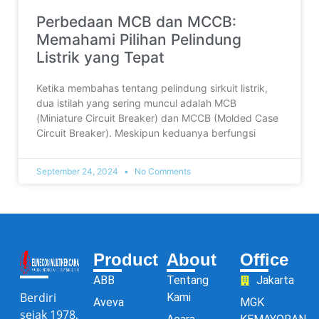
Perbedaan MCB dan MCCB:
Memahami Pilihan Pelindung
Listrik yang Tepat
Ketika membahas tentang pelindung sirkuit listrik,
dua istilah yang sering muncul adalah MCB
(Miniature Circuit Breaker) dan MCCB (Molded Case
Circuit Breaker). Meskipun keduanya berfungsi
September 24, 2024
No Comments
Product
About
Office
ABB
Tentang
Jakarta
Berdiri
Kami
Aveva
MGK
sejak 1978,