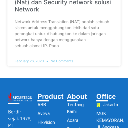
(Nat) dan Security network solusi
Network
Network Address Translation (NAT) adalah sebuah
sistem untuk menggabungkan lebih dari satu
perangkat untuk dihubungkan ke dalam jaringan
network hanya dengan menggunakan
sebuah alamat IP. Pada
February 26, 2020
No Comments
Product
About
Office
ABB
Tentang
Jakarta
Berdiri
Kami
Aveva
MGK
sejak 1978,
Acara
KEMAYORAN,
Hikvision
PT
Jl. Angkasa