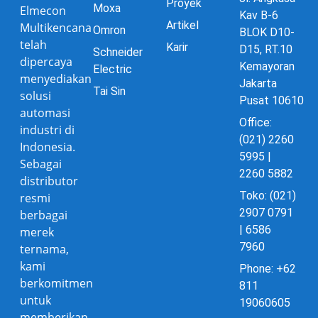
Proyek
Moxa
Elmecon
Kav B-6
Artikel
Multikencana
Omron
BLOK D10-
telah
Karir
D15, RT.10
Schneider
dipercaya
Kemayoran
Electric
menyediakan
Jakarta
Tai Sin
solusi
Pusat 10610
automasi
Office:
industri di
(021) 2260
Indonesia.
5995 |
Sebagai
2260 5882
distributor
Toko: (021)
resmi
2907 0791
berbagai
| 6586
merek
7960
ternama,
kami
Phone: +62
berkomitmen
811
untuk
19060605
memberikan