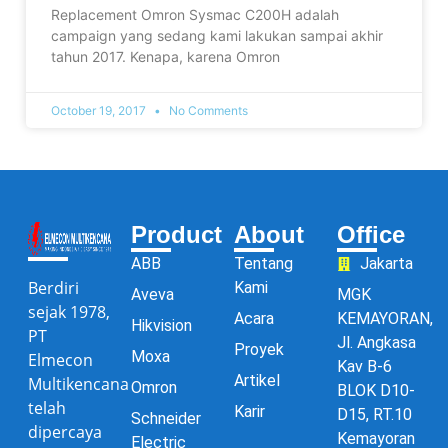
Replacement Omron Sysmac C200H adalah
campaign yang sedang kami lakukan sampai akhir
tahun 2017. Kenapa, karena Omron
October 19, 2017
No Comments
Product
About
Office
ABB
Tentang
Jakarta
Berdiri
Kami
Aveva
MGK
sejak 1978,
Acara
KEMAYORAN,
Hikvision
PT
Jl. Angkasa
Proyek
Moxa
Elmecon
Kav B-6
Artikel
Multikencana
Omron
BLOK D10-
telah
Karir
D15, RT.10
Schneider
dipercaya
Kemayoran
Electric