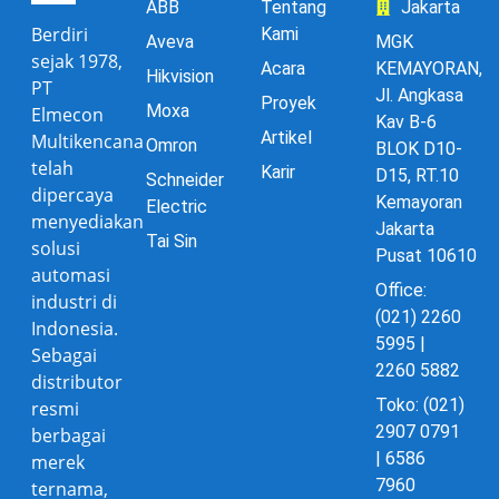
ABB
Tentang
Jakarta
Berdiri
Kami
Aveva
MGK
sejak 1978,
Acara
KEMAYORAN,
Hikvision
PT
Jl. Angkasa
Proyek
Moxa
Elmecon
Kav B-6
Artikel
Multikencana
Omron
BLOK D10-
telah
Karir
D15, RT.10
Schneider
dipercaya
Kemayoran
Electric
menyediakan
Jakarta
Tai Sin
solusi
Pusat 10610
automasi
Office:
industri di
(021) 2260
Indonesia.
5995 |
Sebagai
2260 5882
distributor
Toko: (021)
resmi
2907 0791
berbagai
| 6586
merek
7960
ternama,