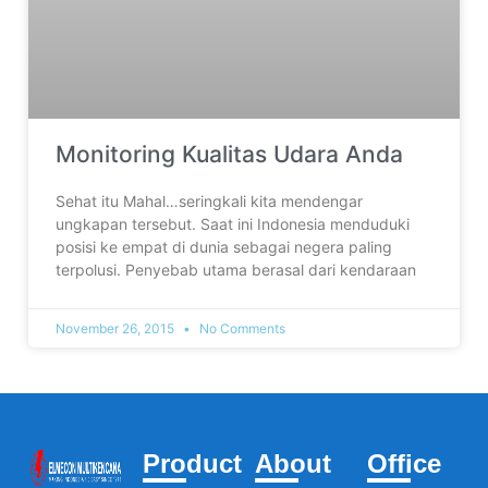
Monitoring Kualitas Udara Anda
Sehat itu Mahal…seringkali kita mendengar
ungkapan tersebut. Saat ini Indonesia menduduki
posisi ke empat di dunia sebagai negera paling
terpolusi. Penyebab utama berasal dari kendaraan
November 26, 2015
No Comments
Product
About
Office