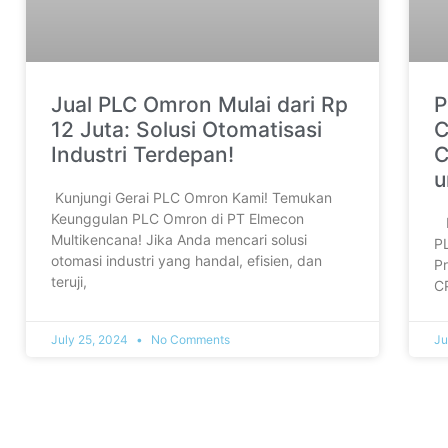
Jual PLC Omron Mulai dari Rp
P
12 Juta: Solusi Otomatisasi
C
Industri Terdepan!
C
u
‎ ‎Kunjungi Gerai PLC Omron Kami! Temukan
Keunggulan PLC Omron di PT Elmecon
‎
Multikencana! Jika Anda mencari solusi
P
otomasi industri yang handal, efisien, dan
P
teruji,
CP
July 25, 2024
No Comments
Ju