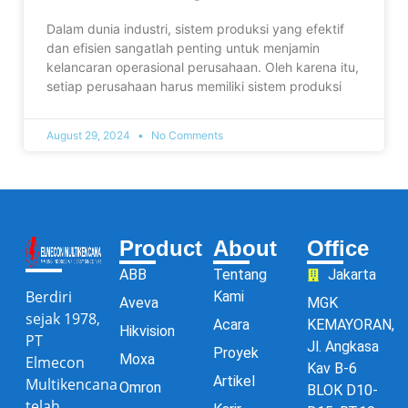
Dalam dunia industri, sistem produksi yang efektif
dan efisien sangatlah penting untuk menjamin
kelancaran operasional perusahaan. Oleh karena itu,
setiap perusahaan harus memiliki sistem produksi
August 29, 2024
No Comments
Product
About
Office
ABB
Tentang
Jakarta
Berdiri
Kami
Aveva
MGK
sejak 1978,
Acara
KEMAYORAN,
Hikvision
PT
Jl. Angkasa
Proyek
Moxa
Elmecon
Kav B-6
Artikel
Multikencana
Omron
BLOK D10-
telah