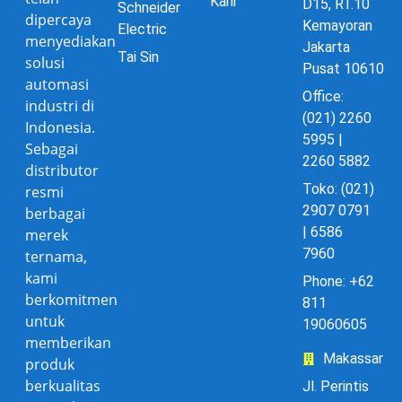
Karir
D15, RT.10
Schneider
dipercaya
Kemayoran
Electric
menyediakan
Jakarta
Tai Sin
solusi
Pusat 10610
automasi
Office:
industri di
(021) 2260
Indonesia.
5995 |
Sebagai
2260 5882
distributor
Toko: (021)
resmi
2907 0791
berbagai
| 6586
merek
7960
ternama,
kami
Phone: +62
berkomitmen
811
untuk
19060605
memberikan
Makassar
produk
berkualitas
Jl. Perintis