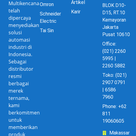
Artikel
Multikencana
Omron
BLOK D10-
telah
Karir
D15, RT.10
Schneider
dipercaya
Kemayoran
Electric
menyediakan
Jakarta
Tai Sin
solusi
Pusat 10610
automasi
Office:
industri di
(021) 2260
Indonesia.
5995 |
Sebagai
2260 5882
distributor
Toko: (021)
resmi
2907 0791
berbagai
| 6586
merek
7960
ternama,
kami
Phone: +62
berkomitmen
811
untuk
19060605
memberikan
Makassar
produk