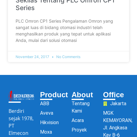
Sekilas Tentang PLC Omron CP1
Series
PLC Omron CP1 Series Pengalaman Omron yang
sangat luas di bidang otomasi industri telah
menghasilkan produk yang tepat untuk aplikasi
Anda, mulai dari solusi otomasi
November 24, 2017
No Comments
Product
About
Office
ABB
Tentang
Jakarta
Berdiri
Kami
Aveva
MGK
sejak 1978,
Acara
KEMAYORAN,
Hikvision
PT
Jl. Angkasa
Proyek
Moxa
Elmecon
Kav B-6