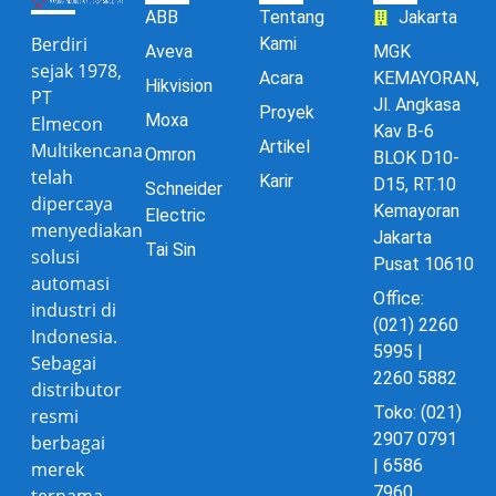
ABB
Tentang
Jakarta
Berdiri
Kami
Aveva
MGK
sejak 1978,
Acara
KEMAYORAN,
Hikvision
PT
Jl. Angkasa
Proyek
Moxa
Elmecon
Kav B-6
Artikel
Multikencana
Omron
BLOK D10-
telah
Karir
D15, RT.10
Schneider
dipercaya
Kemayoran
Electric
menyediakan
Jakarta
Tai Sin
solusi
Pusat 10610
automasi
Office:
industri di
(021) 2260
Indonesia.
5995 |
Sebagai
2260 5882
distributor
Toko: (021)
resmi
2907 0791
berbagai
| 6586
merek
7960