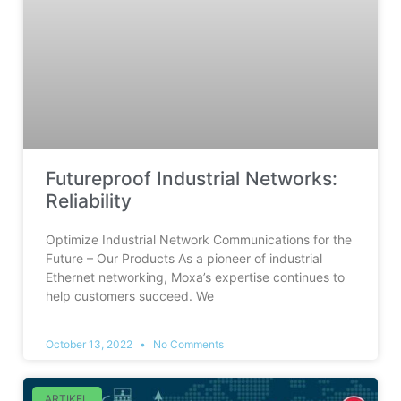
Futureproof Industrial Networks:
Reliability
Optimize Industrial Network Communications for the
Future – Our Products As a pioneer of industrial
Ethernet networking, Moxa’s expertise continues to
help customers succeed. We
October 13, 2022
No Comments
ARTIKEL