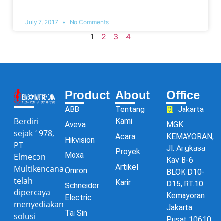
July 7, 2017
No Comments
1
2
3
4
Product
About
Office
ABB
Tentang
Jakarta
Berdiri
Kami
Aveva
MGK
sejak 1978,
Acara
KEMAYORAN,
Hikvision
PT
Jl. Angkasa
Proyek
Moxa
Elmecon
Kav B-6
Artikel
Multikencana
Omron
BLOK D10-
telah
Karir
D15, RT.10
Schneider
dipercaya
Kemayoran
Electric
menyediakan
Jakarta
Tai Sin
solusi
Pusat 10610