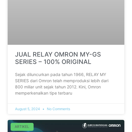
JUAL RELAY OMRON MY-GS
SERIES – 100% ORIGINAL
Sejak diluncurkan pada tahun 1966, RELAY MY
SERIES dari Omron telah memproduksi lebih dari
800 miliar unit sejak tahun 2012. Kini, Omron
memperkenalkan tipe terbaru
August 5, 2024
No Comments
ARTIKEL