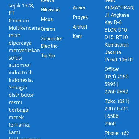
Aveva
MGK
sejak 1978,
Acara
KEMAYORAN,
Hikvision
PT
Jl. Angkasa
Proyek
Moxa
Elmecon
Kav B-6
Artikel
Multikencana
Omron
BLOK D10-
telah
Karir
D15, RT.10
Schneider
dipercaya
Kemayoran
Electric
menyediakan
Jakarta
Tai Sin
solusi
Pusat 10610
automasi
Office:
industri di
(021) 2260
Indonesia.
5995 |
Sebagai
2260 5882
distributor
Toko: (021)
resmi
2907 0791
berbagai
| 6586
merek
7960
ternama,
kami
Phone: +62