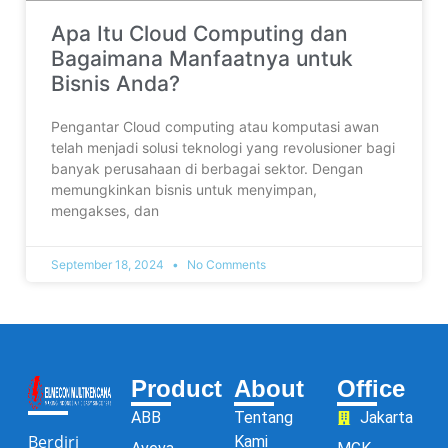
Apa Itu Cloud Computing dan
Bagaimana Manfaatnya untuk
Bisnis Anda?
Pengantar Cloud computing atau komputasi awan
telah menjadi solusi teknologi yang revolusioner bagi
banyak perusahaan di berbagai sektor. Dengan
memungkinkan bisnis untuk menyimpan,
mengakses, dan
September 18, 2024
No Comments
Product
About
Office
ABB
Tentang
Jakarta
Berdiri
Kami