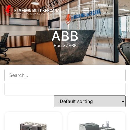
ABB
Home
/ ABB
Cari Produk