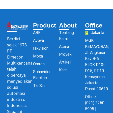
Product
About
Office
ABB
Tentang
Jakarta
Berdiri
Kami
Aveva
MGK
sejak 1978,
Acara
KEMAYORAN,
Hikvision
PT
Jl. Angkasa
Proyek
Moxa
Elmecon
Kav B-6
Artikel
Multikencana
Omron
BLOK D10-
telah
Karir
D15, RT.10
Schneider
dipercaya
Kemayoran
Electric
menyediakan
Jakarta
Tai Sin
solusi
Pusat 10610
automasi
Office:
industri di
(021) 2260
Indonesia.
5995 |
Sebagai