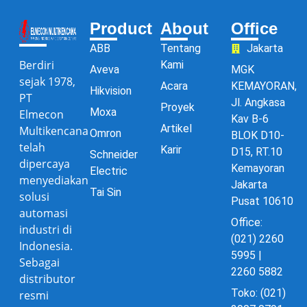
Product
About
Office
ABB
Tentang
Jakarta
Berdiri
Kami
Aveva
MGK
sejak 1978,
Acara
KEMAYORAN,
Hikvision
PT
Jl. Angkasa
Proyek
Moxa
Elmecon
Kav B-6
Artikel
Multikencana
Omron
BLOK D10-
telah
Karir
D15, RT.10
Schneider
dipercaya
Kemayoran
Electric
menyediakan
Jakarta
Tai Sin
solusi
Pusat 10610
automasi
Office:
industri di
(021) 2260
Indonesia.
5995 |
Sebagai
2260 5882
distributor
Toko: (021)
resmi