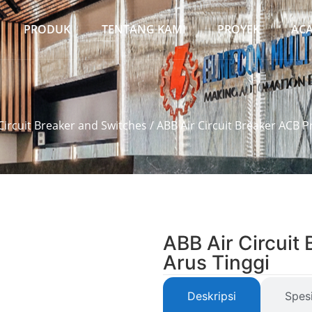
PRODUK
TENTANG KAMI
PROYEK
AC
 Circuit Breaker and Switches
/ ABB Air Circuit Breaker ACB P
ABB Air Circuit
Arus Tinggi
Deskripsi
Spesi