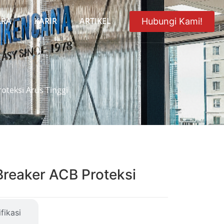
ARA
KARIR
ARTIKEL
Hubungi Kami!
roteksi Arus Tinggi
 Breaker ACB Proteksi
fikasi