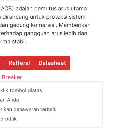
r (ACB) adalah pemutus arus utama
 dirancang untuk proteksi sistem
tri dan gedung komersial. Memberikan
terhadap gangguan arus lebih dan
rma stabil.
Refferal
Datasheet
t Breaker
lik tombol diatas
han Anda
ikan penawaran terbaik
i produk