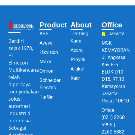
Product
About
Office
ABB
Tentang
Jakarta
Berdiri
Kami
Aveva
MGK
sejak 1978,
Acara
KEMAYORAN,
Hikvision
PT
Jl. Angkasa
Proyek
Moxa
Elmecon
Kav B-6
Artikel
Multikencana
Omron
BLOK D10-
telah
Karir
D15, RT.10
Schneider
dipercaya
Kemayoran
Electric
menyediakan
Jakarta
Tai Sin
solusi
Pusat 10610
automasi
Office:
industri di
(021) 2260
Indonesia.
5995 |
Sebagai
2260 5882
distributor