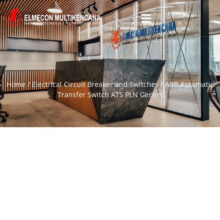
Home
/
Electrical Circuit Breaker and Switches
/ ABB Automatic
Transfer Switch ATS PLN Genset