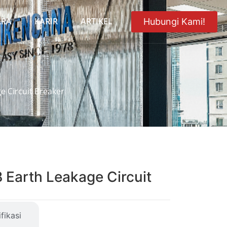
ARA
KARIR
ARTIKEL
Hubungi Kami!
e Circuit Breaker
Earth Leakage Circuit
fikasi