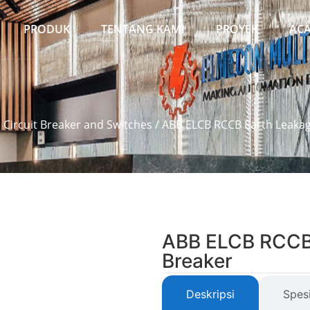
PRODUK
TENTANG KAMI
PROYEK
AC
l Circuit Breaker and Switches
/ ABB ELCB RCCB Earth Leakag
ABB ELCB RCCB 
Breaker
Deskripsi
Spesi