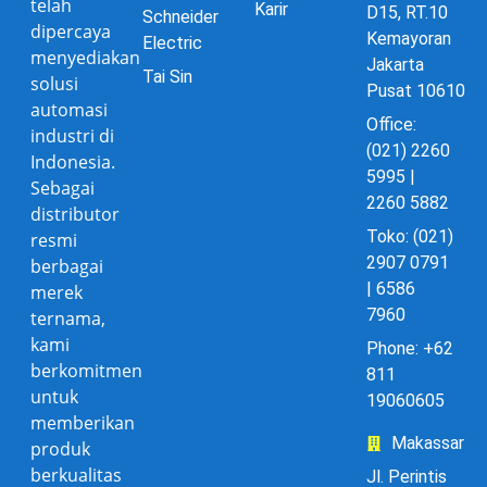
telah
Karir
D15, RT.10
Schneider
dipercaya
Kemayoran
Electric
menyediakan
Jakarta
Tai Sin
solusi
Pusat 10610
automasi
Office:
industri di
(021) 2260
Indonesia.
5995 |
Sebagai
2260 5882
distributor
Toko: (021)
resmi
2907 0791
berbagai
| 6586
merek
7960
ternama,
kami
Phone: +62
berkomitmen
811
untuk
19060605
memberikan
Makassar
produk
berkualitas
Jl. Perintis