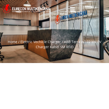
Home
/
Electric Vechicle Charger
/ ABB Terra AC 22 kW EV
Charger Kabel 5M RFID