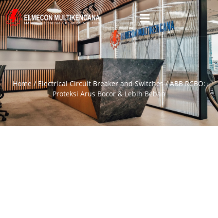
Home
/
Electrical Circuit Breaker and Switches
/ ABB RCBO:
Proteksi Arus Bocor & Lebih Beban