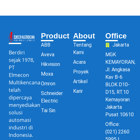
Product
About
Office
ABB
Tentang
Jakarta
Berdiri
Kami
Aveva
MGK
sejak 1978,
Acara
KEMAYORAN,
Hikvision
PT
Jl. Angkasa
Proyek
Moxa
Elmecon
Kav B-6
Artikel
Multikencana
Omron
BLOK D10-
telah
Karir
D15, RT.10
Schneider
dipercaya
Kemayoran
Electric
menyediakan
Jakarta
Tai Sin
solusi
Pusat 10610
automasi
Office:
industri di
(021) 2260
Indonesia.
5995 |