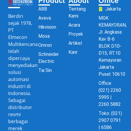
Product
About
Office
ABB
Tentang
Jakarta
Berdiri
Kami
Aveva
MGK
sejak 1978,
Acara
KEMAYORAN,
Hikvision
PT
Jl. Angkasa
Proyek
Moxa
Elmecon
Kav B-6
Artikel
Multikencana
Omron
BLOK D10-
telah
Karir
D15, RT.10
Schneider
dipercaya
Kemayoran
Electric
menyediakan
Jakarta
Tai Sin
solusi
Pusat 10610
automasi
Office:
industri di
(021) 2260
Indonesia.
5995 |
Sebagai
2260 5882
distributor
Toko: (021)
resmi
2907 0791
berbagai
| 6586
merek