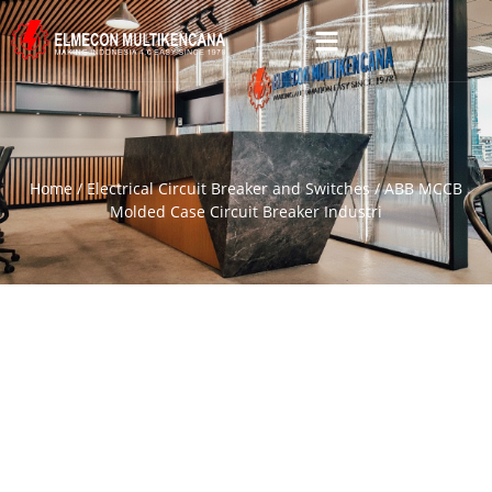
Home
/
Electrical Circuit Breaker and Switches
/ ABB MCCB
Molded Case Circuit Breaker Industri