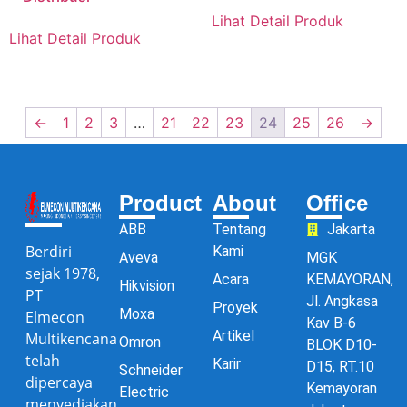
Lihat Detail Produk
Lihat Detail Produk
←
1
2
3
…
21
22
23
24
25
26
→
Product
About
Office
ABB
Tentang
Jakarta
Berdiri
Kami
Aveva
MGK
sejak 1978,
Acara
KEMAYORAN,
Hikvision
PT
Jl. Angkasa
Proyek
Moxa
Elmecon
Kav B-6
Artikel
Multikencana
Omron
BLOK D10-
telah
Karir
D15, RT.10
Schneider
dipercaya
Kemayoran
Electric
menyediakan