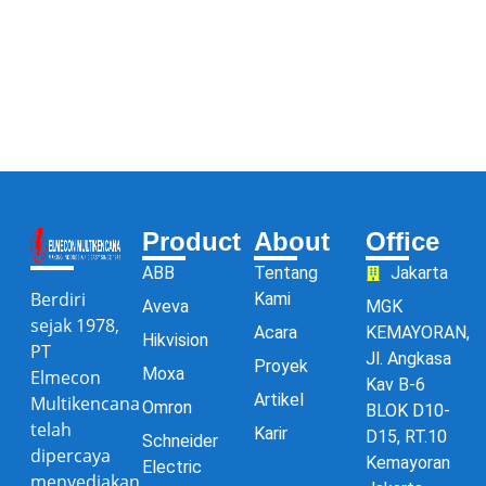
Product
About
Office
ABB
Tentang
Jakarta
Berdiri
Kami
Aveva
MGK
sejak 1978,
Acara
KEMAYORAN,
Hikvision
PT
Jl. Angkasa
Proyek
Moxa
Elmecon
Kav B-6
Artikel
Multikencana
Omron
BLOK D10-
telah
Karir
D15, RT.10
Schneider
dipercaya
Kemayoran
Electric
menyediakan