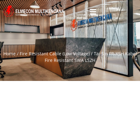
Home
/
Fire Resistant Cable (Low Voltage)
/ Tai Sin FR-XSH Kabel
Fire Resistant SWA LSZH