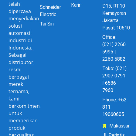
telah
Karir
D15, RT.10
Schneider
dipercaya
Kemayoran
Electric
menyediakan
Jakarta
Tai Sin
solusi
Pusat 10610
automasi
Office:
industri di
(021) 2260
Indonesia.
5995 |
Sebagai
2260 5882
distributor
Toko: (021)
resmi
2907 0791
berbagai
| 6586
merek
7960
ternama,
kami
Phone: +62
berkomitmen
811
untuk
19060605
memberikan
Makassar
produk
berkualitas
Jl. Perintis