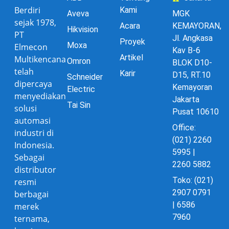
Berdiri
Kami
Aveva
MGK
sejak 1978,
Acara
KEMAYORAN,
Hikvision
PT
Jl. Angkasa
Proyek
Moxa
Elmecon
Kav B-6
Artikel
Multikencana
Omron
BLOK D10-
telah
Karir
D15, RT.10
Schneider
dipercaya
Kemayoran
Electric
menyediakan
Jakarta
Tai Sin
solusi
Pusat 10610
automasi
Office:
industri di
(021) 2260
Indonesia.
5995 |
Sebagai
2260 5882
distributor
Toko: (021)
resmi
2907 0791
berbagai
| 6586
merek
7960
ternama,