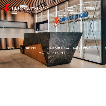
Home
/
Instrument Cable
/ Tai Sin FR-XOL Kabel Instrumen
MGT XLPE LSZH FR