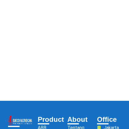
Product
About
Office
ABB
Tentang
Jakarta