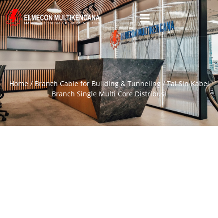
Home
/
Branch Cable for Building & Tunneling
/ Tai Sin Kabel
Branch Single Multi Core Distribusi