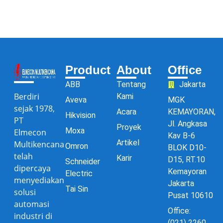
Product
About
Office
ABB
Tentang
Jakarta
Berdiri
Kami
Aveva
MGK
sejak 1978,
Acara
KEMAYORAN,
Hikvision
PT
Jl. Angkasa
Proyek
Moxa
Elmecon
Kav B-6
Artikel
Multikencana
Omron
BLOK D10-
telah
Karir
D15, RT.10
Schneider
dipercaya
Kemayoran
Electric
menyediakan
Jakarta
Tai Sin
solusi
Pusat 10610
automasi
Office:
industri di
(021) 2260