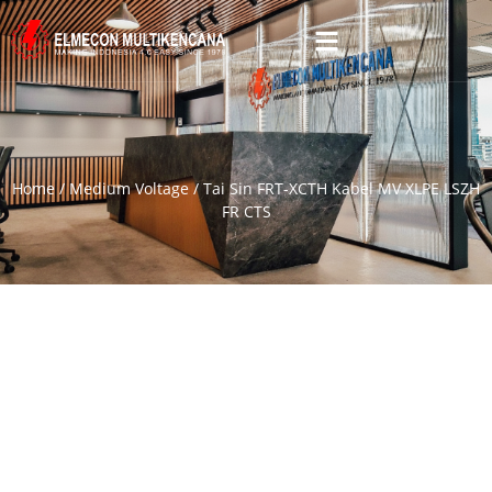
Home
/
Medium Voltage
/ Tai Sin FRT-XCTH Kabel MV XLPE LSZH
FR CTS