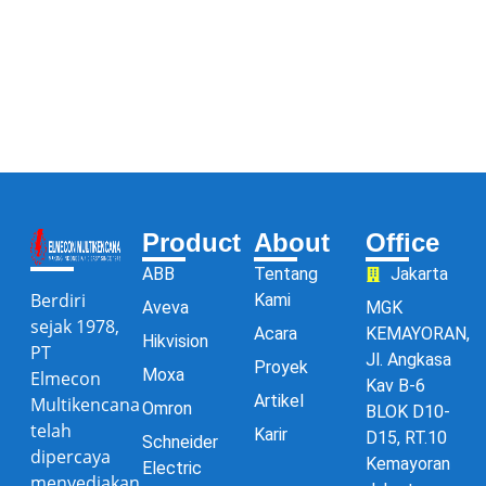
Product
About
Office
ABB
Tentang
Jakarta
Berdiri
Kami
Aveva
MGK
sejak 1978,
Acara
KEMAYORAN,
Hikvision
PT
Jl. Angkasa
Proyek
Moxa
Elmecon
Kav B-6
Artikel
Multikencana
Omron
BLOK D10-
telah
Karir
D15, RT.10
Schneider
dipercaya
Kemayoran
Electric
menyediakan