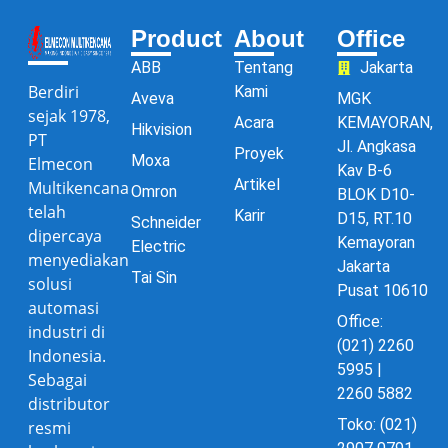
Product
About
Office
ABB
Tentang
Jakarta
Berdiri
Kami
Aveva
MGK
sejak 1978,
Acara
KEMAYORAN,
Hikvision
PT
Jl. Angkasa
Proyek
Moxa
Elmecon
Kav B-6
Artikel
Multikencana
Omron
BLOK D10-
telah
Karir
D15, RT.10
Schneider
dipercaya
Kemayoran
Electric
menyediakan
Jakarta
Tai Sin
solusi
Pusat 10610
automasi
Office:
industri di
(021) 2260
Indonesia.
5995 |
Sebagai
2260 5882
distributor
Toko: (021)
resmi