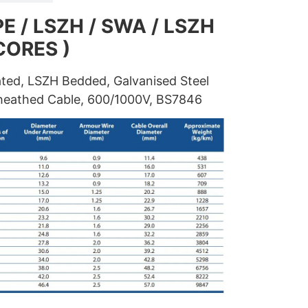
PE / LSZH / SWA / LSZH
CORES )
ated, LSZH Bedded, Galvanised Steel
heathed Cable, 600/1000V, BS7846