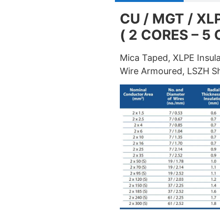
CU / MGT / XL
( 2 CORES – 5 
Mica Taped, XLPE Insul
Wire Armoured, LSZH S