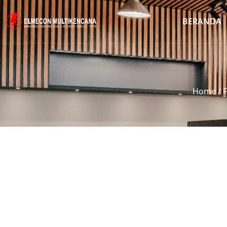
BERANDA
Home
/
F