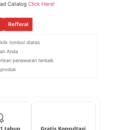
ad Catalog
Click Here!
Refferal
lik tombol diatas
han Anda
ikan penawaran terbaik
i produk
 1 tahun
Gratis Konsultasi