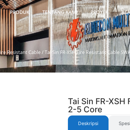
PRODUK
TENTANG KAMI
PROYEK
AC
ire Resistant Cable
/ Tai Sin FR-XSH Fire Resistant Cable SW
Tai Sin FR-XSH 
2-5 Core
Deskripsi
Spesi