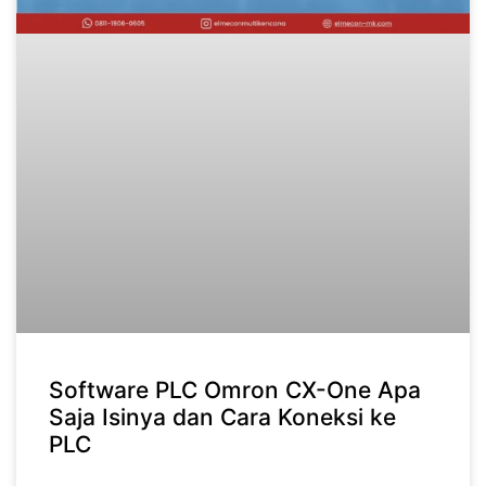
Software PLC Omron CX-One Apa
Saja Isinya dan Cara Koneksi ke
PLC