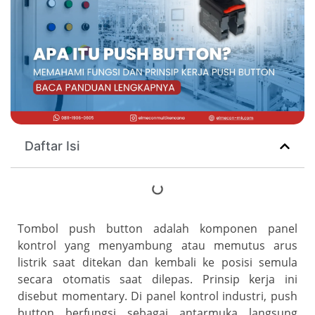
Daftar Isi
Tombol push button adalah komponen panel
kontrol yang menyambung atau memutus arus
listrik saat ditekan dan kembali ke posisi semula
secara otomatis saat dilepas. Prinsip kerja ini
disebut momentary. Di panel kontrol industri, push
button berfungsi sebagai antarmuka langsung