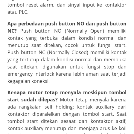
tombol reset alarm, dan sinyal input ke kontaktor
atau PLC.
Apa perbedaan push button NO dan push button
NC?
Push button NO (Normally Open) memiliki
kontak yang terbuka dalam kondisi normal dan
menutup saat ditekan, cocok untuk fungsi start.
Push button NC (Normally Closed) memiliki kontak
yang tertutup dalam kondisi normal dan membuka
saat ditekan, digunakan untuk fungsi stop dan
emergency interlock karena lebih aman saat terjadi
kegagalan koneksi.
Kenapa motor tetap menyala meskipun tombol
start sudah dilepas?
Motor tetap menyala karena
ada rangkaian self holding: kontak auxiliary dari
kontaktor diparalelkan dengan tombol start. Saat
tombol start ditekan sesaat dan kontaktor aktif,
kontak auxiliary menutup dan menjaga arus ke koil