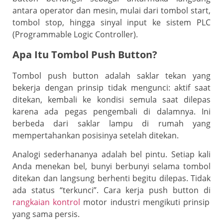
antara operator dan mesin, mulai dari tombol start,
tombol stop, hingga sinyal input ke sistem PLC
(Programmable Logic Controller).
Apa Itu Tombol Push Button?
Tombol push button adalah saklar tekan yang
bekerja dengan prinsip tidak mengunci: aktif saat
ditekan, kembali ke kondisi semula saat dilepas
karena ada pegas pengembali di dalamnya. Ini
berbeda dari saklar lampu di rumah yang
mempertahankan posisinya setelah ditekan.
Analogi sederhananya adalah bel pintu. Setiap kali
Anda menekan bel, bunyi berbunyi selama tombol
ditekan dan langsung berhenti begitu dilepas. Tidak
ada status “terkunci”. Cara kerja push button di
rangkaian kontrol
motor industri mengikuti prinsip
yang sama persis.