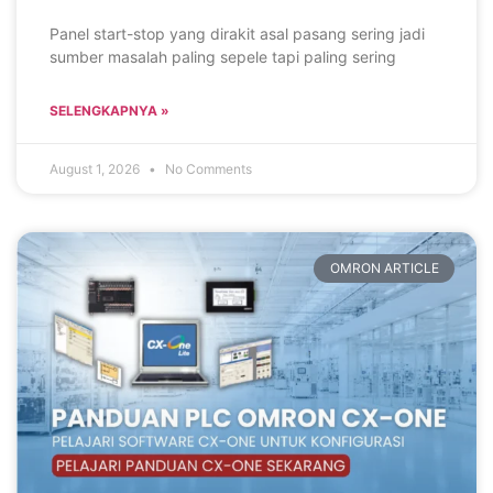
Panel start-stop yang dirakit asal pasang sering jadi
sumber masalah paling sepele tapi paling sering
SELENGKAPNYA »
August 1, 2026
No Comments
OMRON ARTICLE