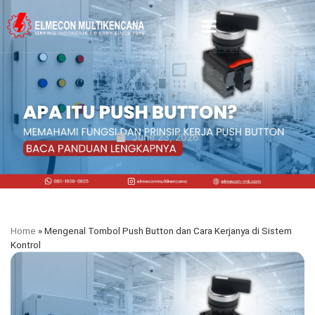
June 23, 2026
Home
»
Mengenal Tombol Push Button dan Cara Kerjanya di Sistem
Kontrol