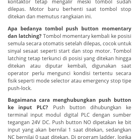
kontaktor tetap mengalir meski tombol sudah
dilepas. Motor baru berhenti saat tombol stop
ditekan dan memutus rangkaian ini.
Apa bedanya tombol push button momentary
dan latching?
Tombol momentary kembali ke posisi
semula secara otomatis setelah dilepas, cocok untuk
sinyal sesaat seperti start dan stop motor. Tombol
latching tetap terkunci di posisi yang ditekan hingga
ditekan atau diputar kembali, digunakan saat
operator perlu mengunci kondisi tertentu secara
fisik seperti mode selector atau emergency stop tipe
push-lock.
Bagaimana cara menghubungkan push button
ke input PLC?
Push button dihubungkan ke
terminal input modul digital PLC dengan sumber
tegangan 24V DC. Push button NO dipetakan ke bit
input yang akan bernilai 1 saat ditekan, sedangkan
NC bernilai 0 saat ditekan. Di program ladder, logika