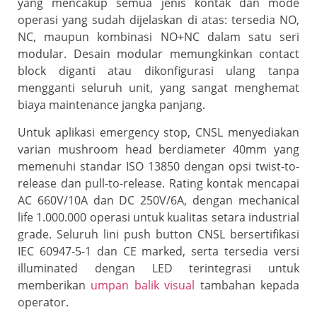
yang mencakup semua jenis kontak dan mode
operasi yang sudah dijelaskan di atas: tersedia NO,
NC, maupun kombinasi NO+NC dalam satu seri
modular. Desain modular memungkinkan contact
block diganti atau dikonfigurasi ulang tanpa
mengganti seluruh unit, yang sangat menghemat
biaya maintenance jangka panjang.
Untuk aplikasi emergency stop, CNSL menyediakan
varian mushroom head berdiameter 40mm yang
memenuhi standar ISO 13850 dengan opsi twist-to-
release dan pull-to-release. Rating kontak mencapai
AC 660V/10A dan DC 250V/6A, dengan mechanical
life 1.000.000 operasi untuk kualitas setara industrial
grade. Seluruh lini push button CNSL bersertifikasi
IEC 60947-5-1 dan CE marked, serta tersedia versi
illuminated dengan LED terintegrasi untuk
memberikan
umpan balik visual
tambahan kepada
operator.