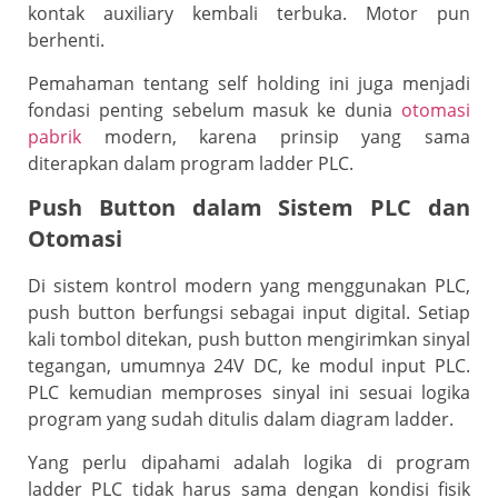
kontak auxiliary kembali terbuka. Motor pun
berhenti.
Pemahaman tentang self holding ini juga menjadi
fondasi penting sebelum masuk ke dunia
otomasi
pabrik
modern, karena prinsip yang sama
diterapkan dalam program ladder PLC.
Push Button dalam Sistem PLC dan
Otomasi
Di sistem kontrol modern yang menggunakan PLC,
push button berfungsi sebagai input digital. Setiap
kali tombol ditekan, push button mengirimkan sinyal
tegangan, umumnya 24V DC, ke modul input PLC.
PLC kemudian memproses sinyal ini sesuai logika
program yang sudah ditulis dalam diagram ladder.
Yang perlu dipahami adalah logika di program
ladder PLC tidak harus sama dengan kondisi fisik