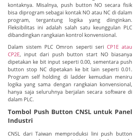
kontaknya. Misalnya, push button NO secara fisik
bisa diprogram sebagai kontak NO atau NC di dalam
program, tergantung logika yang diinginkan.
Fleksibilitas ini adalah salah satu keunggulan PLC
dibandingkan rangkaian kontrol konvensional.
Dalam sistem PLC Omron seperti seri
CP1E atau
CP2E
, input dari push button start NO biasanya
dipetakan ke bit input seperti 0.00, sementara push
button stop NC dipetakan ke bit lain seperti 0.01.
Program self holding di ladder kemudian meniru
logika yang sama dengan rangkaian konvensional,
hanya saja seluruhnya berjalan secara software di
dalam PLC.
Tombol Push Button CNSL untuk Panel
Industri
CNSL dari Taiwan memproduksi lini push button