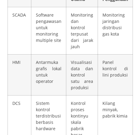
SCADA
Software
Monitoring
Monitoring
pengawasan
dan
jaringan
untuk
kontrol
distribusi
monitoring
terpusat
gas kota
multiple site
dari jarak
jauh
HMI
Antarmuka
Visualisasi
Panel
grafis lokal
data dan
kontrol di
untuk
kontrol
lini produksi
operator
satu area
produksi
DCS
Sistem
Kontrol
Kilang
kontrol
proses
minyak,
terdistribusi
kontinyu
pabrik kimia
berbasis
skala
hardware
pabrik
besar