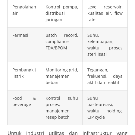
Pengolahan
Kontrol pompa,
Level reservoir,
air
distribusi
kualitas air, flow
jaringan
rate
Farmasi
Batch record,
Suhu,
compliance
kelembapan,
FDA/BPOM
waktu proses
sterilisasi
Pembangkit
Monitoring grid,
Tegangan,
listrik
manajemen
frekuensi, daya
beban
aktif dan reaktif
Food &
Kontrol suhu
Suhu
beverage
proses,
pasteurisasi,
manajemen
waktu holding,
resep batch
CIP cycle
Untuk industri utilitas dan infrastruktur yang